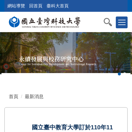
跳
網站導覽
回首頁
臺科大首頁
到
主
要
內
容
區
塊
永續發展與校務研究中心
Center for Sustainability Development and Institutional Research
首頁
最新消息
國立臺中教育大學訂於110年11