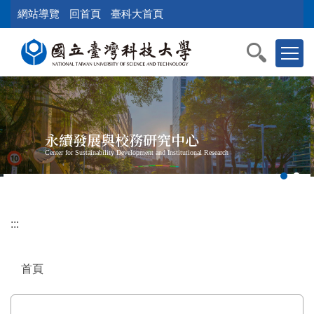
跳
網站導覽
回首頁
臺科大首頁
到
主
要
內
容
區
塊
永續發展與校務研究中心
Center for Sustainability Development and Institutional Research
:::
首頁