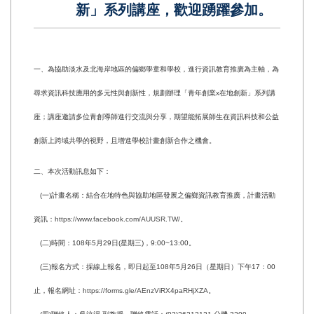
新」系列講座，歡迎踴躍參加。
一、為協助淡水及北海岸地區的偏鄉學童和學校，進行資訊教育推廣為主軸，為
尋求資訊科技應用的多元性與創新性，規劃辦理「青年創業x在地創新」系列講
座；講座邀請多位青創導師進行交流與分享，期望能拓展師生在資訊科技和公益
創新上跨域共學的視野，且增進學校計畫創新合作之機會。
二、本次活動訊息如下：
(一)計畫名稱：結合在地特色與協助地區發展之偏鄉資訊教育推廣，計畫活動
資訊：
https://www.facebook.com/AUUSR.TW/
。
(二)時間：108年5月29日(星期三)，9:00~13:00。
(三)報名方式：採線上報名，即日起至108年5月26日（星期日）下午17：00
止，報名網址：
https://forms.gle/AEnzViRX4paRHjXZA
。