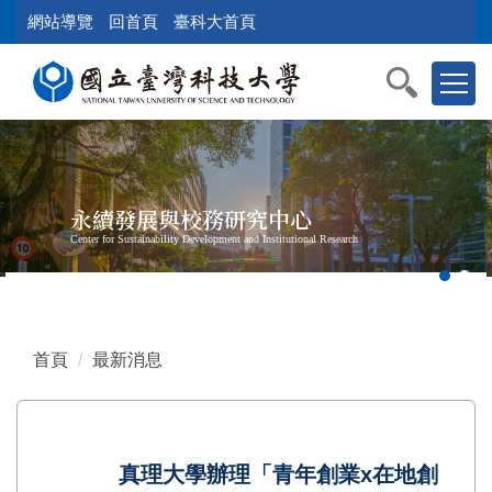
跳
網站導覽
回首頁
臺科大首頁
到
主
要
內
容
區
塊
永續發展與校務研究中心
Center for Sustainability Development and Institutional Research
首頁
最新消息
真理大學辦理「青年創業x在地創