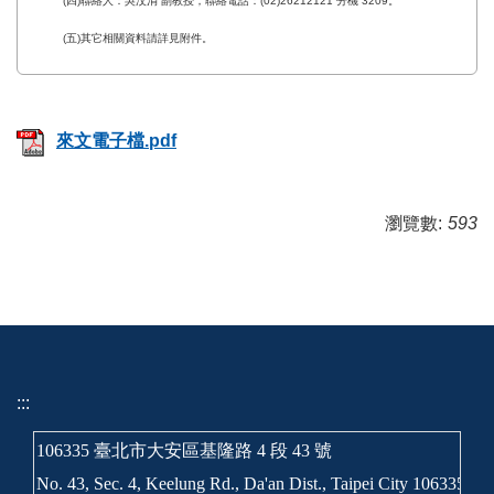
(四)聯絡人：吳汶涓 副教授，聯絡電話：(02)26212121 分機 3209。
(五)其它相關資料請詳見附件。
來文電子檔.pdf
瀏覽數:
593
:::
106335 臺北市大安區基隆路 4 段 43 號
No. 43, Sec. 4, Keelung Rd., Da'an Dist., Taipei City 106335, T