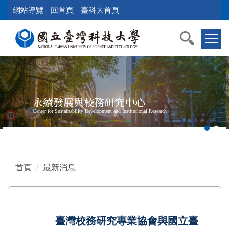
跳
網站導覽
回首頁
臺科大首頁
到
主
要
內
容
區
塊
永續發展與校務研究中心
Center for Sustainability Development and Institutional Research
首頁
最新消息
臺灣校務研究專業協會與國立臺