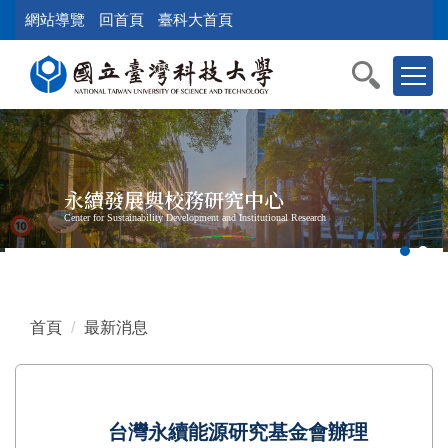
跳
網站導覽
回首頁
臺科大首頁
到
主
要
內
容
區
塊
永續發展與校務研究中心
Center for Sustainability Development and Institutional Research
首頁
最新消息
台灣永續能源研究基金會辦理