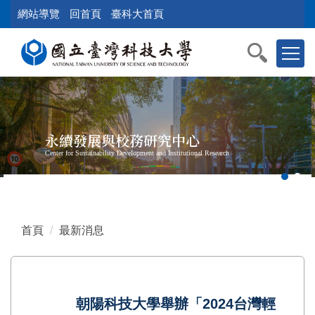
跳
網站導覽
回首頁
臺科大首頁
到
主
要
內
容
區
塊
永續發展與校務研究中心
Center for Sustainability Development and Institutional Research
首頁
最新消息
朝陽科技大學舉辦「2024台灣輕