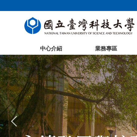
跳
到
主
要
內
容
中心介紹
業務專區
區
塊