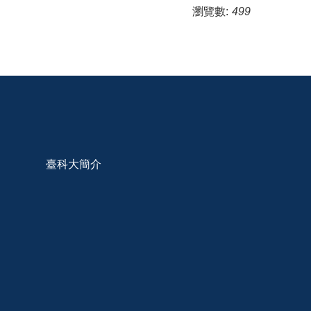
瀏覽數:
499
臺科大簡介