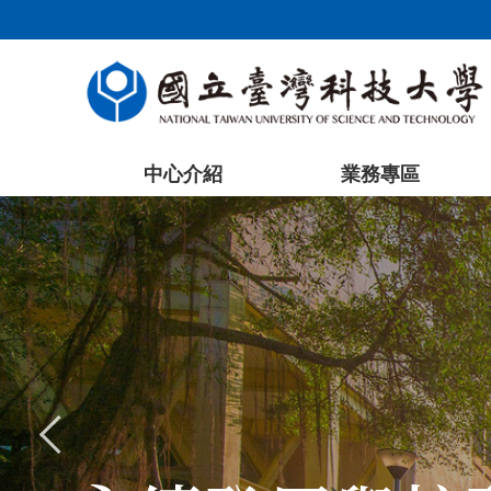
跳
到
主
要
內
容
中心介紹
業務專區
區
塊