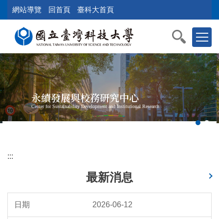
跳
網站導覽
回首頁
臺科大首頁
到
主
要
內
容
區
塊
永續發展與校務研究中心
Center for Sustainability Development and Institutional Research
:::
最新消息
2026-06-12